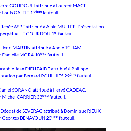
Pierre GOUDOULI attribué à Laurent MACE.
ème
r Louis GALTIE 17
fauteuil.
e Renée ASPE attribué à Alain MULLER. Présentation
er
re perpétuel JF GOURDOU 1
fauteuil.
e Henri MARTIN attribué à Annie TCHAM.
ème
ar Danielle MORA 10
fauteuil.
ographie Jean DIEUZAIDE attribué à Philippe
ème
ntation par Bernard POULHIES 29
fauteuil.
e Daniel SORANO attribué à Hervé CADEAC.
ème
ar Michel CARRIER 33
fauteuil.
e Déodat de SEVERAC attribué à Dominique RIEUX.
ème
ar Georges BENAYOUN 23
fauteuil.