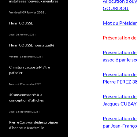
Allocution d’ouv
installe ses nouveaux membres
GOURDOU.
Vendredi 09 Janvier 2026 :
Mot du Préside
Henri COUSSE
Jeudi 08 Janvier 2026 :
Présentation de
Henri COUSSE nous a quitté
Présentation d
Vendredi 13 décembre 2025 :
associé par le 
Christian Lacaoste Maître
patissier
Présentation d
Pierre PEREZ 3
Mercredi 19 novembre 2025 :
40 ans consacrés à la
Présentation de
conception d’affiches.
Jacques CUBAY
Jeudi 13 septembre 2025 :
Présentation d
Pierre Carayon dédie sa Légion
par Jean-Franç
d’honneur à sa famille