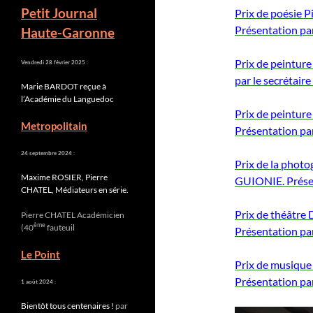
Petit Journal
Prix de poésie 
Présentation pa
Haute-Garonne
Prix de peintur
Vendredi 28 février 2025 :
par le secrétai
Marie BARDOT reçue à
l’Académie du Languedoc
Prix de peintur
Metropolitain
Présentation p
24 septembre 2024 :
Prix de la phot
Maxime ROSIER, Pierre
GUIONIE. Prése
CHATEL, Médiateurs en série.
Prix de théâtr
Pierre CHATEL Académicien
ème
(40
fauteuil
Présentation p
Le Point
Prix de musiqu
Présentation p
1 août 2024 :
Bientôt tous centenaires !
par