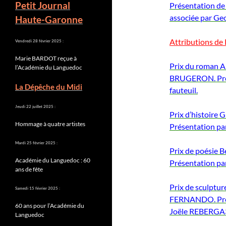
Petit Journal
Présentation d
associée par G
Haute-Garonne
Attributions de 
Vendredi 28 février 2025 :
Marie BARDOT reçue à
Prix du roman 
l’Académie du Languedoc
BRUGERON. Prés
La Dépêche du Midi
fauteuil.
Jeudi 22 juillet 2025 :
Prix d’histoire
Hommage à quatre artistes
Présentation p
Mardi 25 février 2025 :
Prix de poésie 
Académie du Languedoc : 60
Présentation p
ans de fête
Prix de sculptu
Samedi 15 février 2025 :
FERNANDO. Prés
60 ans pour l’Académie du
Joële REBERGA
Languedoc