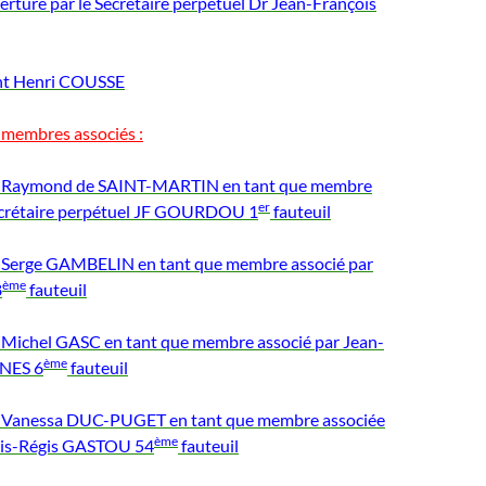
erture par le Secrétaire perpétuel Dr Jean-François
nt Henri COUSSE
 membres associés :
e Raymond de SAINT-MARTIN en tant que membre
er
secrétaire perpétuel JF GOURDOU 1
fauteuil
e Serge GAMBELIN en tant que membre associé par
ème
8
fauteuil
 Michel GASC en tant que membre associé par Jean-
ème
NES 6
fauteuil
e Vanessa DUC-PUGET en tant que membre associée
ème
ois-Régis GASTOU 54
fauteuil