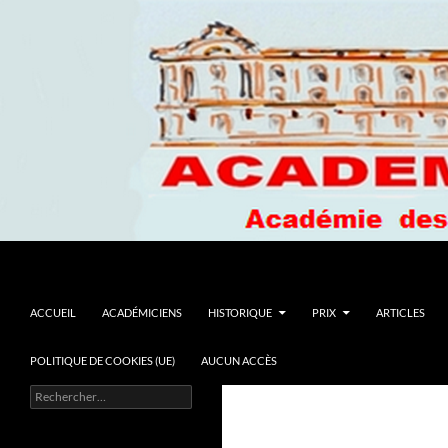
Recherche
Academie du Languedoc
ALLER AU CONTENU
ACCUEIL
ACADÉMICIENS
HISTORIQUE
PRIX
ARTICLES
POLITIQUE DE COOKIES (UE)
AUCUN ACCÈS
Rechercher :
La culture : un loisir