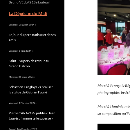
Bruno VELLAS 18e fauteuil
La Dépêche du Midi
Vendredi 25 juillet 2024 :
Le jour du père Batisse et de ses
amis
Vendredi 5 juin 2024 :
Saint-Exupéry de retour au
Grand Balcon
Mercredi 25 mars 2024 :
Merci à
François-Ré
Sébastien Langloÿs va réaliser
la statue de Gabriel Fauré
photographies inséré
Vendredi 17 février 2024 :
Merci à Dominique R
Pierre CARAYON publie « Jean
sa composition qu’il 
Jaurès , l’immortelle sagesse »
Samedi 16 décembre 2023 :