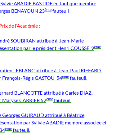
e Sylvie ABADIE BASTIDE en tant que membre
ème
eorges BENAYOUN 23
fauteuil
Prix de l’Académie :
André SOUBIRAN attribué à Jean-Marie
ème
entation par le président Henri COUSSE 9
 Gratien LEBLANC attribué à Jean-Paul RIFFARD.
ème
ar François-Régis GASTOU 54
fauteuil.
Bernard BLANCOTTE attribué à Carles DIAZ.
ème
ar Maryse CARRIER 52
fauteuil.
re Georges GUIRAUD attribué à Béatrice
entation par Syllvie ABADIE membre associée et
ème
34
fauteuil.