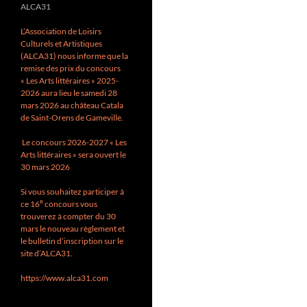
ALCA31
L’Association de Loisirs
Culturels et Artistiques
(ALCA31) nous informe que la
remise des prix du concours
« Les Arts littéraires » 2025-
2026 aura lieu le samedi 28
mars 2026 au château Catala
de Saint-Orens de Gameville.
Le concours 2026-2027 « Les
Arts littéraires » sera ouvert le
30 mars 2026
Si vous souhaitez participer à
e
ce 16
concours vous
trouverez à compter du 30
mars le nouveau règlement et
le bulletin d’inscription sur le
site d’ALCA31.
https://www.alca31.com