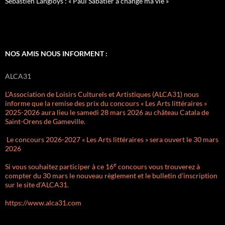
Sébastien Langloÿs : « Paul Sabatier a changé ma vie »
NOS AMIS NOUS INFORMENT :
ALCA31
L’Association de Loisirs Culturels et Artistiques (ALCA31) nous
informe que la remise des prix du concours « Les Arts littéraires »
2025-2026 aura lieu le samedi 28 mars 2026 au château Catala de
Saint-Orens de Gameville.
Le concours 2026-2027 « Les Arts littéraires » sera ouvert le 30 mars
2026
e
Si vous souhaitez participer à ce 16
concours vous trouverez à
compter du 30 mars le nouveau règlement et le bulletin d’inscription
sur le site d’ALCA31.
https://www.alca31.com