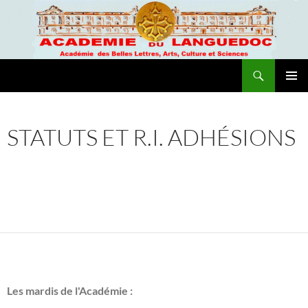
Recherche
Academie du Languedoc
ALLER
MENU
AU
PRINCI
CONTENU
STATUTS ET R.I. ADHÉSIONS
Les mardis de l'Académie :