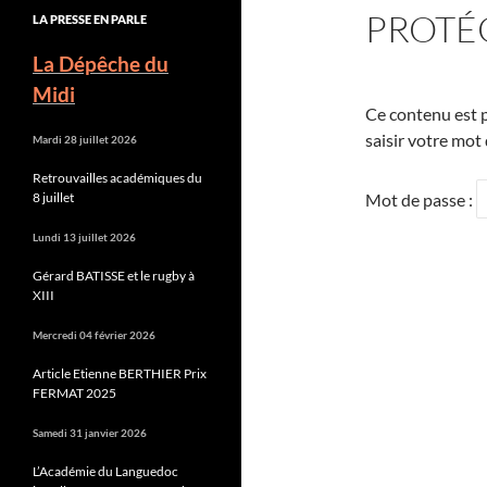
PROTÉG
LA PRESSE EN PARLE
La Dépêche du
Midi
Ce contenu est p
saisir votre mot
Mardi 28 juillet 2026
Retrouvailles académiques du
8 juillet
Mot de passe :
Lundi 13 juillet 2026
Gérard BATISSE et le rugby à
XIII
Mercredi 04 février 2026
Article Etienne BERTHIER Prix
FERMAT 2025
Samedi 31 janvier 2026
L’Académie du Languedoc