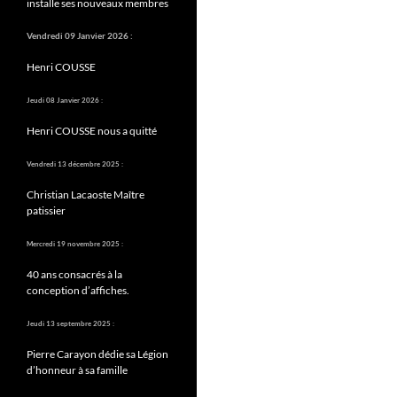
installe ses nouveaux membres
Vendredi 09 Janvier 2026 :
Henri COUSSE
Jeudi 08 Janvier 2026 :
Henri COUSSE nous a quitté
Vendredi 13 décembre 2025 :
Christian Lacaoste Maître
patissier
Mercredi 19 novembre 2025 :
40 ans consacrés à la
conception d’affiches.
Jeudi 13 septembre 2025 :
Pierre Carayon dédie sa Légion
d’honneur à sa famille