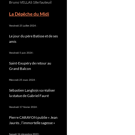
Bruno VELLAS 18e fauteuil
La Dépêche du Midi
Vendredi 25 juillet 2024 :
Le jour du père Batisse et de ses
amis
Vendredi 5 juin 2024 :
Saint-Exupéry de retour au
Grand Balcon
Mercredi 25 mars 2024 :
Sébastien Langloÿs va réaliser
la statue de Gabriel Fauré
Vendredi 17 février 2024 :
Pierre CARAYON publie « Jean
Jaurès , l’immortelle sagesse »
Samedi 16 décembre 2023 :