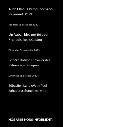
Aude ERMET Prix du scénario
Raymond BORDE
Vendredi 15 décembre 2023 :
Un Ruban bleu mérité pour
François-Régis Gastou
Dimanche 26 novembre 2023 :
Le père Batisse chevalier des
Palmes académiques
Dimanche 15 octobre 2023 :
Sébastien Langloÿs : « Paul
Sabatier a changé ma vie »
NOS AMIS NOUS INFORMENT :