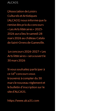
ALCA31
L’Association de Loisirs
Culturels et Artistiques
(ALCA31) nous informe que la
remise des prix du concours
« Les Arts littéraires » 2025-
2026 aura lieu le samedi 28
mars 2026 au château Catala
de Saint-Orens de Gameville.
Le concours 2026-2027 « Les
Arts littéraires » sera ouvert le
30 mars 2026
Si vous souhaitez participer à
e
ce 16
concours vous
trouverez à compter du 30
mars le nouveau règlement et
le bulletin d’inscription sur le
site d’ALCA31.
https://www.alca31.com