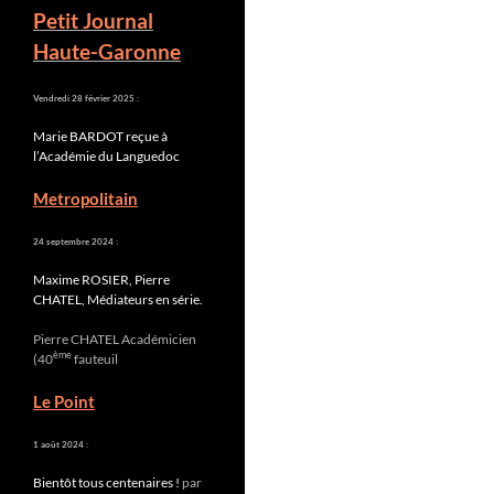
Petit Journal
Haute-Garonne
Vendredi 28 février 2025 :
Marie BARDOT reçue à
l’Académie du Languedoc
Metropolitain
24 septembre 2024 :
Maxime ROSIER, Pierre
CHATEL, Médiateurs en série.
Pierre CHATEL Académicien
ème
(40
fauteuil
Le Point
1 août 2024 :
Bientôt tous centenaires !
par