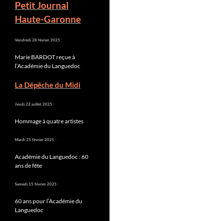
Petit Journal
Haute-Garonne
Vendredi 28 février 2025 :
Marie BARDOT reçue à
l’Académie du Languedoc
La Dépêche du Midi
Jeudi 22 juillet 2025 :
Hommage à quatre artistes
Mardi 25 février 2025 :
Académie du Languedoc : 60
ans de fête
Samedi 15 février 2025 :
60 ans pour l’Académie du
Languedoc