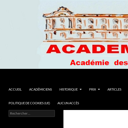
Recherche
Academie du Languedoc
ALLER AU CONTENU
ACCUEIL
ACADÉMICIENS
HISTORIQUE
PRIX
ARTICLES
POLITIQUE DE COOKIES (UE)
AUCUN ACCÈS
Rechercher :
La culture : un loisir