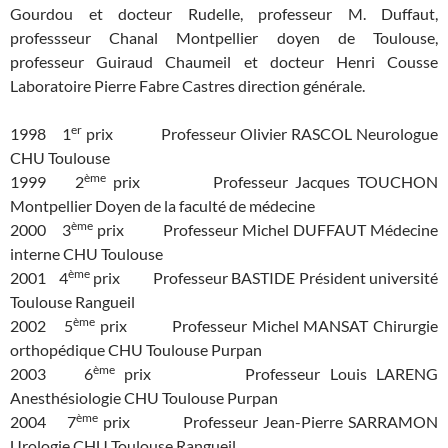
Gourdou et docteur Rudelle, professeur M. Duffaut,
professseur Chanal Montpellier doyen de Toulouse,
professeur Guiraud Chaumeil et docteur Henri Cousse
Laboratoire Pierre Fabre Castres direction générale.
er
1998 1
prix Professeur Olivier RASCOL Neurologue
CHU Toulouse
ème
1999 2
prix Professeur Jacques TOUCHON
Montpellier Doyen de la faculté de médecine
ème
2000 3
prix Professeur Michel DUFFAUT Médecine
interne CHU Toulouse
ème
2001 4
prix Professeur BASTIDE Président université
Toulouse Rangueil
ème
2002 5
prix Professeur Michel MANSAT Chirurgie
orthopédique CHU Toulouse Purpan
ème
2003 6
prix Professeur Louis LARENG
Anesthésiologie CHU Toulouse Purpan
ème
2004 7
prix Professeur Jean-Pierre SARRAMON
Urologie CHU Toulouse Rangueil