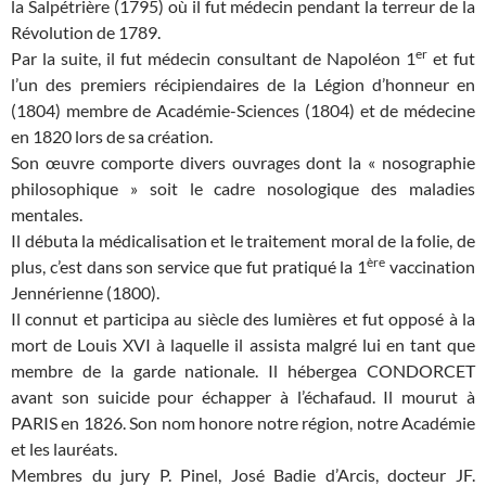
la Salpétrière (1795) où il fut médecin pendant la terreur de la
Révolution de 1789.
er
Par la suite, il fut médecin consultant de Napoléon 1
et fut
l’un des premiers récipiendaires de la Légion d’honneur en
(1804) membre de Académie-Sciences (1804) et de médecine
en 1820 lors de sa création.
Son œuvre comporte divers ouvrages dont la « nosographie
philosophique » soit le cadre nosologique des maladies
mentales.
Il débuta la médicalisation et le traitement moral de la folie, de
ère
plus, c’est dans son service que fut pratiqué la 1
vaccination
Jennérienne (1800).
Il connut et participa au siècle des lumières et fut opposé à la
mort de Louis XVI à laquelle il assista malgré lui en tant que
membre de la garde nationale. Il hébergea CONDORCET
avant son suicide pour échapper à l’échafaud. Il mourut à
PARIS en 1826. Son nom honore notre région, notre Académie
et les lauréats.
Membres du jury P. Pinel, José Badie d’Arcis, docteur JF.