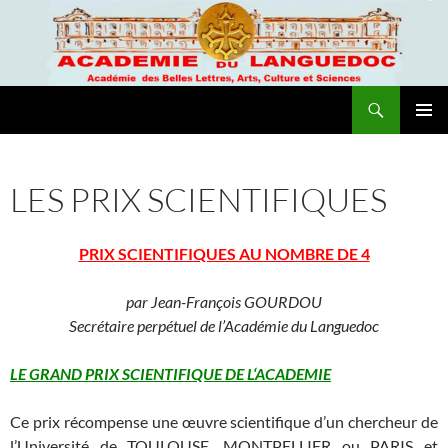
Recherche
Academie du Languedoc
ALLER
MENU
AU
PRINCI
CONTENU
LES PRIX SCIENTIFIQUES
PRIX SCIENTIFIQUES AU NOMBRE DE 4
par Jean-François GOURDOU
Secrétaire perpétuel de l’Académie du Languedoc
LE GRAND PRIX SCIENTIFIQUE DE L‘ACADEMIE
Ce prix récompense une œuvre scientifique d’un chercheur de
l’Université de TOULOUSE, MONTPELLIER ou PARIS et