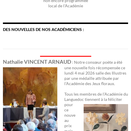
non encore programmée
local de l'Académie
DES NOUVELLES DE NOS ACADÉMICIENS :
Nathalie VINCENT ARNAUD
: Notre consœur poète a été
une nouvelle fois récomp
ensée ce
lundi 4 mai 2026 salle des Illustres
par une médaille attribuée par
l’Académie des Jeux floraux.
Tous les membres de l’Académie du
Languedoc
tiennent à la féliciter
pour
ce
nouve
au
prix
mais