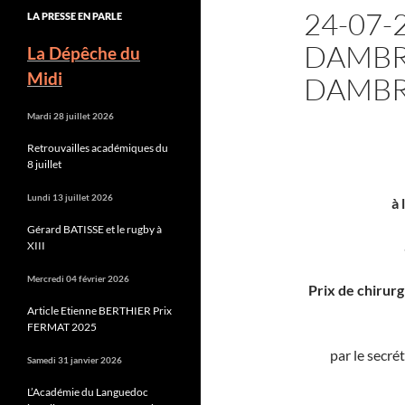
24-07-
LA PRESSE EN PARLE
DAMBR
La Dépêche du
Midi
DAMBR
Mardi 28 juillet 2026
Retrouvailles académiques du
8 juillet
Lundi 13 juillet 2026
à 
Gérard BATISSE et le rugby à
XIII
Mercredi 04 février 2026
Prix de chirur
Article Etienne BERTHIER Prix
FERMAT 2025
par le secré
Samedi 31 janvier 2026
L’Académie du Languedoc