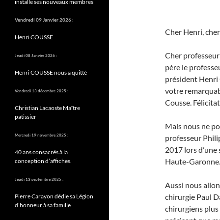
installe ses nouveaux membres
Vendredi 09 Janvier 2026 :
Cher Henri, che
Henri COUSSE
Cher professeur
Jeudi 08 Janvier 2026 :
père le professe
Henri COUSSE nous a quitté
président Henri 
votre remarquab
Vendredi 13 décembre 2025 :
Cousse. Félicitat
Christian Lacaoste Maître
patissier
Mais nous ne po
Mercredi 19 novembre 2025 :
professeur Phili
2017 lors d’une 
40 ans consacrés à la
Haute-Garonne
conception d’affiches.
Jeudi 13 septembre 2025 :
Aussi nous allon
chirurgie Paul D
Pierre Carayon dédie sa Légion
d’honneur à sa famille
chirurgiens plus