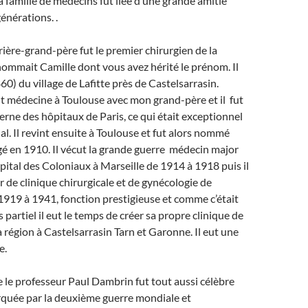
 famille de médecins fut liée d’une grande amitié
énérations. .
rière-grand-père fut le premier chirurgien de la
rénommait Camille dont vous avez hérité le prénom. Il
860) du village de Lafitte près de Castelsarrasin.
 fit médecine à Toulouse avec mon grand-père et il fut
erne des hôpitaux de Paris, ce qui était exceptionnel
al. Il revint ensuite à Toulouse et fut alors nommé
é en 1910. Il vécut la grande guerre médecin major
ôpital des Coloniaux à Marseille de 1914 à 1918 puis il
r de clinique chirurgicale et de gynécologie de
1919 à 1941, fonction prestigieuse et comme c’était
partiel il eut le temps de créer sa propre clinique de
a région à Castelsarrasin Tarn et Garonne. Il eut une
e.
 le professeur Paul Dambrin fut tout aussi célèbre
rquée par la deuxième guerre mondiale et