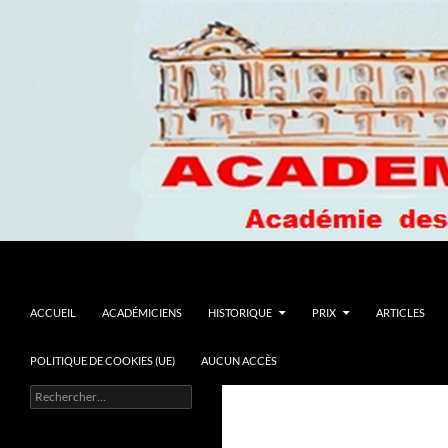
Recherche
Academie du Languedoc
ALLER AU CONTENU
ACCUEIL
ACADÉMICIENS
HISTORIQUE
PRIX
ARTICLES
POLITIQUE DE COOKIES (UE)
AUCUN ACCÈS
Rechercher :
La culture : un loisir