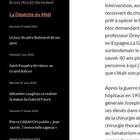
Bruno VELLAS 18e fauteuil
intervention, au
recouvert de ch
La Dépêche du Midi
prêt à opérer le 
bloc demandant o
Vendredi 25 juillet 2024 :
professeur Dreyfu
Le jour du père Batisse et de ses
en Espagne.La Ge
amis
surlendemain le 
Vendredi 5 juin 2024 :
sauvé. 40 ans plu
personne à qui j’
Saint-Exupéry de retour au
Grand Balcon
que c’était son 
Mercredi 25 mars 2024 :
Apres la guerre
Sébastien Langloÿs va réaliser
hôpitaux en 1950
la statue de Gabriel Fauré
générale Joseph 
ses élevés dans d
Vendredi 17 février 2024 :
de la chirurgie 
Pierre CARAYON publie « Jean
chirurgie thorac
Jaurès , l’immortelle sagesse »
au Sanatorium où
Samedi 16 décembre 2023 :