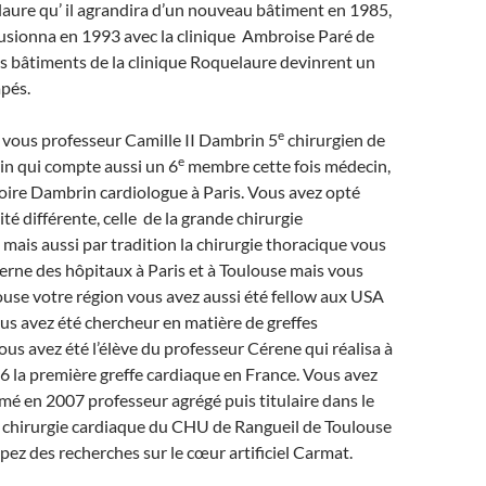
aure qu’ il agrandira d’un nouveau bâtiment en 1985,
 fusionna en 1993 avec la clinique Ambroise Paré de
s bâtiments de la clinique Roquelaure devinrent un
pés.
e
 vous professeur Camille II Dambrin 5
chirurgien de
e
in qui compte aussi un 6
membre cette fois médecin,
oire Dambrin cardiologue à Paris. Vous avez opté
té différente, celle de la grande chirurgie
 mais aussi par tradition la chirurgie thoracique vous
terne des hôpitaux à Paris et à Toulouse mais vous
ouse votre région vous avez aussi été fellow aux USA
us avez été chercheur en matière de greffes
us avez été l’élève du professeur Cérene qui réalisa à
 la première greffe cardiaque en France. Vous avez
é en 2007 professeur agrégé puis titulaire dans le
e chirurgie cardiaque du CHU de Rangueil de Toulouse
ez des recherches sur le cœur artificiel Carmat.