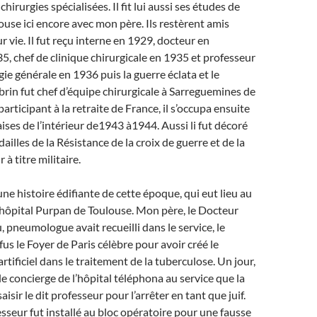
hirurgies spécialisées. Il fit lui aussi ses études de
use ici encore avec mon père. Ils restèrent amis
r vie. Il fut reçu interne en 1929, docteur en
, chef de clinique chirurgicale en 1935 et professeur
gie générale en 1936 puis la guerre éclata et le
in fut chef d’équipe chirurgicale à Sarreguemines de
articipant à la retraite de France, il s’occupa ensuite
aises de l’intérieur de1943 à1944. Aussi li fut décoré
illes de la Résistance de la croix de guerre et de la
à titre militaire.
une histoire édifiante de cette époque, qui eut lieu au
’hôpital Purpan de Toulouse. Mon père, le Docteur
pneumologue avait recueilli dans le service, le
us le Foyer de Paris célèbre pour avoir créé le
tificiel dans le traitement de la tuberculose. Un jour,
le concierge de l’hôpital téléphona au service que la
isir le dit professeur pour l’arrêter en tant que juif.
esseur fut installé au bloc opératoire pour une fausse