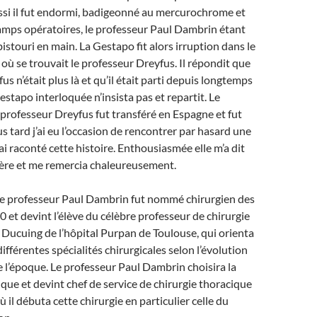
ssi il fut endormi, badigeonné au mercurochrome et
amps opératoires, le professeur Paul Dambrin étant
bistouri en main. La Gestapo fit alors irruption dans le
ù se trouvait le professeur Dreyfus. Il répondit que
s n’était plus là et qu’il était parti depuis longtemps
stapo interloquée n’insista pas et repartit. Le
professeur Dreyfus fut transféré en Espagne et fut
s tard j’ai eu l’occasion de rencontrer par hasard une
ai raconté cette histoire. Enthousiasmée elle m’a dit
père et me remercia chaleureusement.
 le professeur Paul Dambrin fut nommé chirurgien des
 et devint l’élève du célèbre professeur de chirurgie
Ducuing de l’hôpital Purpan de Toulouse, qui orienta
ifférentes spécialités chirurgicales selon l’évolution
de l’époque. Le professeur Paul Dambrin choisira la
ique et devint chef de service de chirurgie thoracique
 il débuta cette chirurgie en particulier celle du