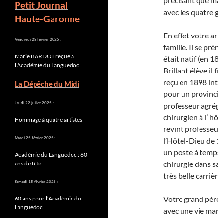
précisant que ma
Petit Journal
avec les quatre g
Haute-Garonne
En effet votre ar
Vendredi 28 février 2025 :
famille. Il se p
Marie BARDOT reçue à
était natif (en 1
l’Académie du Languedoc
Brillant élève il
reçu en 1898 int
La Dépêche du Midi
pour un provinci
Jeudi 22 juillet 2025 :
professeur agrég
chirurgien à l’ h
Hommage à quatre artistes
revint professeu
Mardi 25 février 2025 :
l’Hôtel-Dieu de 
un poste à temps 
Académie du Languedoc : 60
chirurgie dans s
ans de fête
très belle carrièr
Samedi 15 février 2025 :
Votre grand père
60 ans pour l’Académie du
Languedoc
avec une vie ma