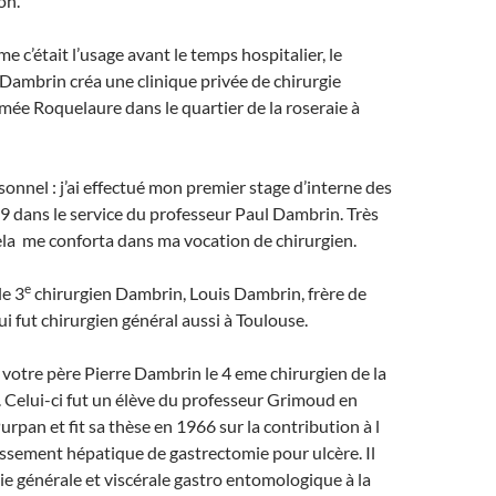
on.
e c’était l’usage avant le temps hospitalier, le
Dambrin créa une clinique privée de chirurgie
ée Roquelaure dans le quartier de la roseraie à
onnel : j’ai effectué mon premier stage d’interne des
 dans le service du professeur Paul Dambrin. Très
la me conforta dans ma vocation de chirurgien.
e
le 3
chirurgien Dambrin, Louis Dambrin, frère de
i fut chirurgien général aussi à Toulouse.
 votre père Pierre Dambrin le 4 eme chirurgien de la
 Celui-ci fut un élève du professeur Grimoud en
urpan et fit sa thèse en 1966 sur la contribution à l
ssement hépatique de gastrectomie pour ulcère. Il
gie générale et viscérale gastro entomologique à la