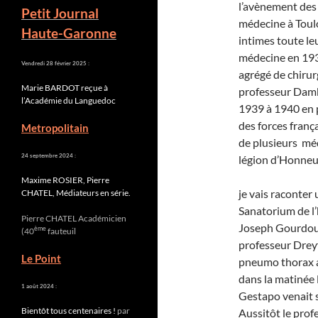
l’avènement des c
Petit Journal
médecine à Toulo
Haute-Garonne
intimes toute leu
médecine en 1935
Vendredi 28 février 2025 :
agrégé de chirur
Marie BARDOT reçue à
professeur Dambr
l’Académie du Languedoc
1939 à 1940 en p
des forces franç
Metropolitain
de plusieurs méda
24 septembre 2024 :
légion d’Honneur 
Maxime ROSIER, Pierre
je vais raconter 
CHATEL, Médiateurs en série.
Sanatorium de l
Pierre CHATEL Académicien
Joseph Gourdou, 
ème
(40
fauteuil
professeur Dreyf
Le Point
pneumo thorax ar
dans la matinée 
1 août 2024 :
Gestapo venait sa
Bientôt tous centenaires !
par
Aussitôt le prof