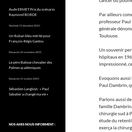
cancer du poum
Aude ERMET Prix du scénario
Par ailleurs comm
Raymond BORDE
professeur Paul 
Vendredi 15 décembre 2023 :
générale dénomm
Toulouse.
Un Ruban bleu mérité pour
François-Régis Gastou
Un souvenir pers
Dimanche 26 novembre 2023 :
hôpitaux en 1969
Le père Batisse chevalier des
impressionné, ce
Palmes académiques
Evoquons aussi 
Dimanche 15 octobre 2023 :
Paul Dambrin, qu
Sébastien Langloÿs : « Paul
Sabatier a changé ma vie »
Parlons aussi de
famille Dambrin.
chirurgie sud à P
étude du retenti
NOS AMIS NOUS INFORMENT :
exerça la chirur