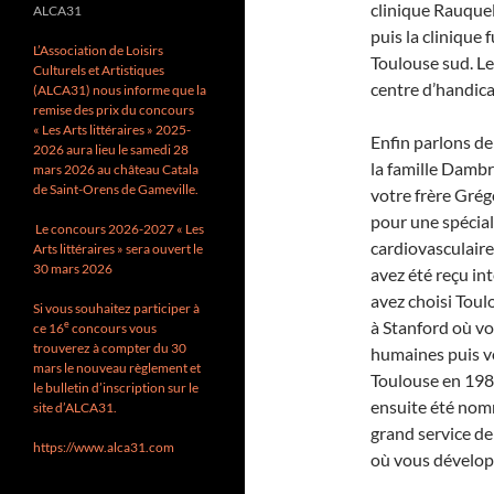
clinique Rauquel
ALCA31
puis la clinique
L’Association de Loisirs
Toulouse sud. Le
Culturels et Artistiques
centre d’handica
(ALCA31) nous informe que la
remise des prix du concours
« Les Arts littéraires » 2025-
Enfin parlons de
2026 aura lieu le samedi 28
la famille Dambr
mars 2026 au château Catala
de Saint-Orens de Gameville.
votre frère Grég
pour une spéciali
Le concours 2026-2027 « Les
cardiovasculaire
Arts littéraires » sera ouvert le
30 mars 2026
avez été reçu in
avez choisi Toul
Si vous souhaitez participer à
à Stanford où vo
e
ce 16
concours vous
trouverez à compter du 30
humaines puis vo
mars le nouveau règlement et
Toulouse en 1986
le bulletin d’inscription sur le
ensuite été nomm
site d’ALCA31.
grand service d
https://www.alca31.com
où vous développ