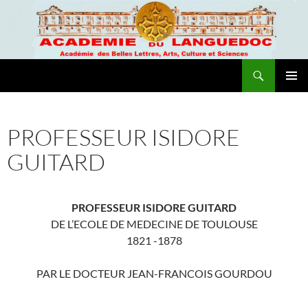
Recherche
Academie du Languedoc
ALLER
MENU
AU
PRINCI
CONTENU
PROFESSEUR ISIDORE
GUITARD
PROFESSEUR ISIDORE GUITARD
DE L’ECOLE DE MEDECINE DE TOULOUSE
1821 -1878
PAR LE DOCTEUR JEAN-FRANCOIS GOURDOU