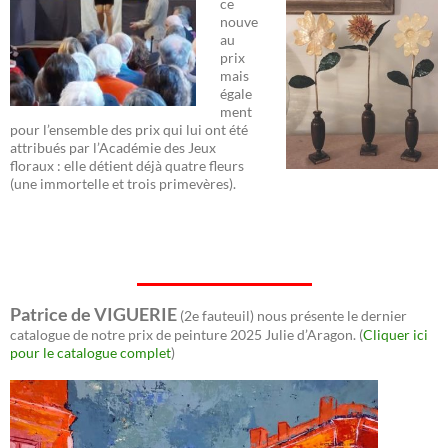
ce
nouve
au
prix
mais
égale
ment
pour l’ensemble des prix qui lui ont été
attribués par l’Académie des Jeux
floraux : elle détient déjà quatre fleurs
(une immortelle et trois primevères).
Patrice de VIGUERIE
(2e fauteuil) nous présente le dernier
catalogue de notre prix de peinture 2025 Julie d’Aragon. (
Cliquer ici
pour le catalogue complet
)