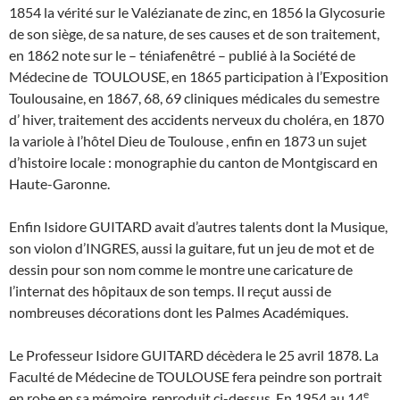
1854 la vérité sur le Valézianate de zinc, en 1856 la Glycosurie
de son siège, de sa nature, de ses causes et de son traitement,
en 1862 note sur le – téniafenêtré – publié à la Société de
Médecine de TOULOUSE, en 1865 participation à l’Exposition
Toulousaine, en 1867, 68, 69 cliniques médicales du semestre
d’ hiver, traitement des accidents nerveux du choléra, en 1870
la variole à l’hôtel Dieu de Toulouse , enfin en 1873 un sujet
d’histoire locale : monographie du canton de Montgiscard en
Haute-Garonne.
Enfin Isidore GUITARD avait d’autres talents dont la Musique,
son violon d’INGRES, aussi la guitare, fut un jeu de mot et de
dessin pour son nom comme le montre une caricature de
l’internat des hôpitaux de son temps. Il reçut aussi de
nombreuses décorations dont les Palmes Académiques.
Le Professeur Isidore GUITARD décèdera le 25 avril 1878. La
Faculté de Médecine de TOULOUSE fera peindre son portrait
e
en robe en sa mémoire, reproduit ci-dessus. En 1954 au 14