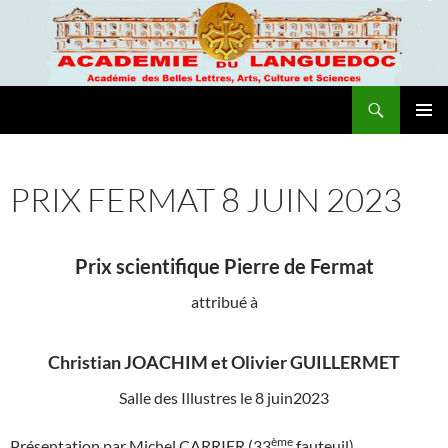
Recherche
Academie du Languedoc
ALLER
MENU
AU
PRINCI
CONTENU
PRIX FERMAT 8 JUIN 2023
Prix scientifique Pierre de Fermat
attribué à
Christian JOACHIM et Olivier GUILLERMET
Salle des Illustres le 8 juin2023
ème
Présentation par Michel CARRIER (33
fauteuil)