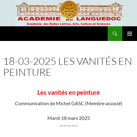
Recherche
Academie du Languedoc
ALLER
MENU
AU
PRINCI
CONTENU
18-03-2025 LES VANITÉS EN
PEINTURE
Les vanités en peinture
Communication de Michel GASC (Membre associé)
Mardi 18 mars 2025
————–