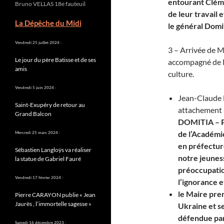
entourant Cléme
Bruno VELLAS 18e fauteuil
de leur travail 
La Dépêche du Midi
le général Domi
Vendredi 25 juillet 2024 :
3 – Arrivée de
Le jour du père Batisse et de ses
accompagné de 
amis
culture.
Vendredi 5 juin 2024 :
Jean-Claude N
Saint-Exupéry de retour au
attachement à
Grand Balcon
DOMITIA – Pi
de l’Académie
Mercredi 25 mars 2024 :
en préfecture
Sébastien Langloÿs va réaliser
notre jeunes
la statue de Gabriel Fauré
préoccupatio
Vendredi 17 février 2024 :
l’ignorance e
le Maire pren
Pierre CARAYON publie « Jean
Jaurès , l’immortelle sagesse »
Ukraine et se
défendue par 
Samedi 16 décembre 2023 :