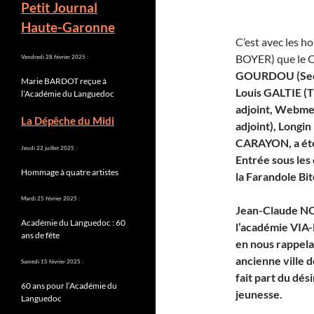
Petit Journal
Haute-Garonne
C’est avec les h
BOYER) que le C
Vendredi 28 février 2025 :
GOURDOU (Secré
Marie BARDOT reçue à
Louis GALTIE (T
l’Académie du Languedoc
adjoint, Webme
La Dépêche du Midi
adjoint), Long
CARAYON, a été
Jeudi 22 juillet 2025 :
Entrée sous les
Hommage à quatre artistes
la Farandole Bit
Mardi 25 février 2025 :
Jean-Claude NO
Académie du Languedoc : 60
l’académie VIA
ans de fête
en nous rappelan
ancienne ville d
Samedi 15 février 2025 :
fait part du dés
60 ans pour l’Académie du
jeunesse.
Languedoc