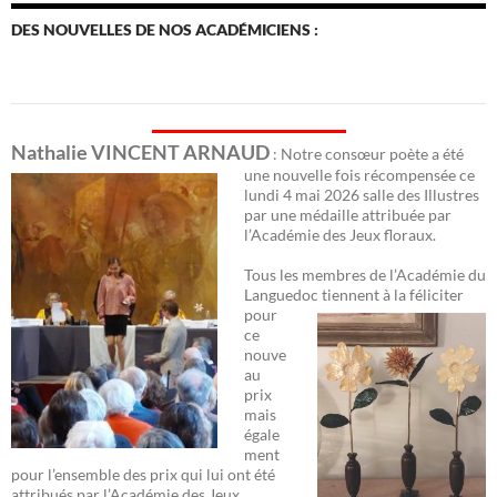
DES NOUVELLES DE NOS ACADÉMICIENS :
Nathalie VINCENT ARNAUD
: Notre consœur poète a été
une nouvelle fois récomp
ensée ce
lundi 4 mai 2026 salle des Illustres
par une médaille attribuée par
l’Académie des Jeux floraux.
Tous les membres de l’Académie du
Languedoc
tiennent à la féliciter
pour
ce
nouve
au
prix
mais
égale
ment
pour l’ensemble des prix qui lui ont été
attribués par l’Académie des Jeux