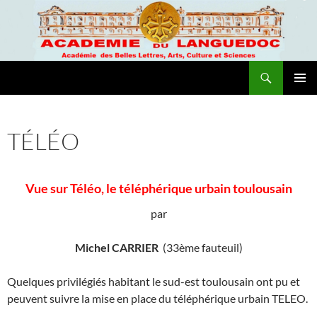
Recherche
Academie du Languedoc
ALLER
MENU
AU
PRINCI
CONTENU
TÉLÉO
Vue sur Téléo, le téléphérique urbain toulousain
par
Michel CARRIER
(33ème fauteuil)
Quelques privilégiés habitant le sud-est toulousain ont pu et
peuvent suivre la mise en place du téléphérique urbain TELEO.