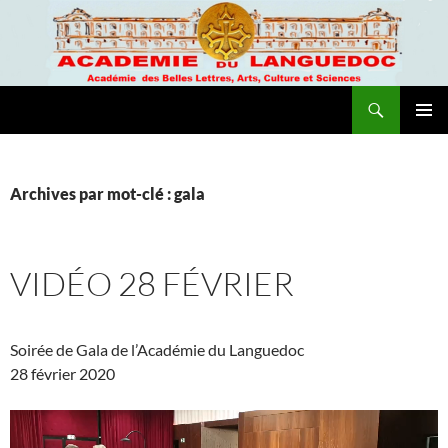
Recherche
Academie du Languedoc
ALLER
MENU
AU
PRINCI
CONTENU
Archives par mot-clé : gala
VIDÉO 28 FÉVRIER
Soirée de Gala de l’Académie du Languedoc
28 février 2020
Lecteur
vidéo