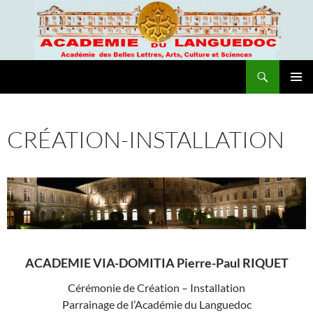
Recherche
Academie du Languedoc
ALLER
MENU
AU
PRINCI
CONTENU
CRÉATION-INSTALLATION
ACADEMIE VIA-DOMITIA Pierre-Paul RIQUET
Cérémonie de Création – Installation
Parrainage de l’Académie du Languedoc