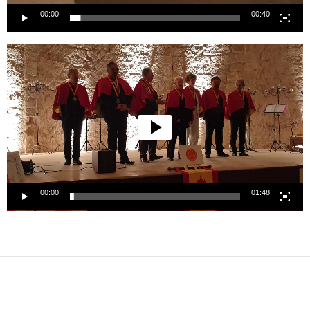
00:00
00:40
Lecteur
vidéo
00:00
01:48