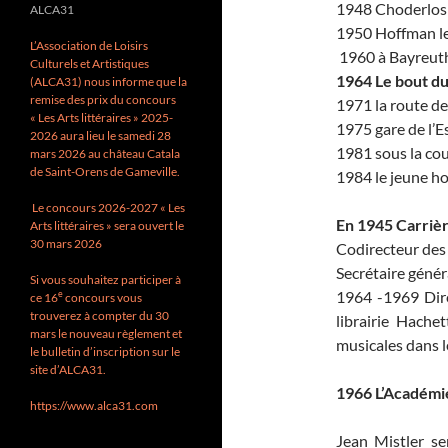
1948 Choderlos 
ALCA31
1950 Hoffman le
L’Association de Loisirs
1960 à Bayreut
Culturels et Artistiques
1964 Le bout d
(ALCA31) nous informe que la
remise des prix du concours
1971 la route d
« Les Arts littéraires » 2025-
1975 gare de l’E
2026 aura lieu le samedi 28
1981 sous la co
mars 2026 au château Catala
de Saint-Orens de Gameville.
1984 le jeune 
Le concours 2026-2027 « Les
En 1945 Carrièr
Arts littéraires » sera ouvert le
30 mars 2026
Codirecteur des 
Secrétaire génér
Si vous souhaitez participer à
1964 -1969 Dire
e
ce 16
concours vous
trouverez à compter du 30
librairie Hachet
mars le nouveau règlement et
musicales dans l
le bulletin d’inscription sur le
site d’ALCA31.
1966 L’Académi
https://www.alca31.com
Jean Mistler se