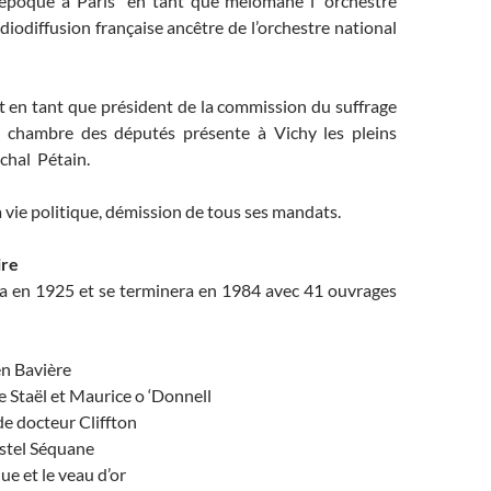
 l’époque à Paris en tant que mélomane l’ orchestre
adiodiffusion française ancêtre de l’orchestre national
et en tant que président de la commission du suffrage
a chambre des députés présente à Vichy les pleins
chal Pétain.
 vie politique, démission de tous ses mandats.
ire
ra en 1925 et se terminera en 1984 avec 41 ouvrages
n Bavière
Staël et Maurice o ‘Donnell
e docteur Cliffton
stel Séquane
e et le veau d’or