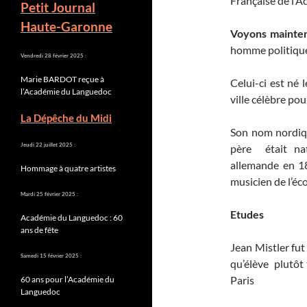
Française de l’A
Petit Journal
Haute-Garonne
Voyons mainten
homme politique 
Vendredi 28 février 2025 :
Marie BARDOT reçue à
Celui-ci est né 
l’Académie du Languedoc
ville célèbre po
La Dépêche du Midi
Son nom nordiqu
Jeudi 22 juillet 2025 :
père était nati
allemande en 18
Hommage à quatre artistes
musicien de l’éco
Mardi 25 février 2025 :
Etudes
Académie du Languedoc : 60
ans de fête
Jean Mistler fut 
Samedi 15 février 2025 :
qu’élève plutôt 
Paris
60 ans pour l’Académie du
Languedoc