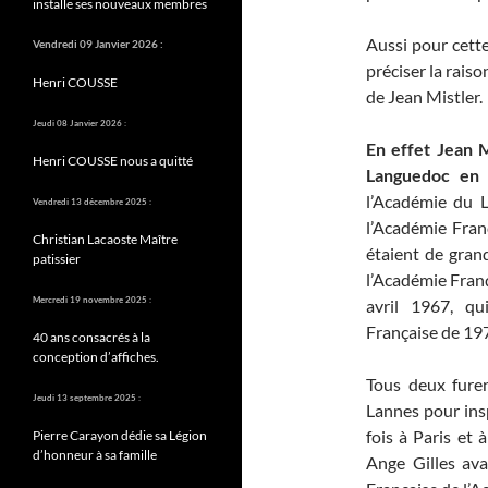
installe ses nouveaux membres
Aussi pour cette 
Vendredi 09 Janvier 2026 :
préciser la raiso
Henri COUSSE
de Jean Mistler.
Jeudi 08 Janvier 2026 :
En effet Jean 
Henri COUSSE nous a quitté
Languedoc en 
l’Académie du
Vendredi 13 décembre 2025 :
l’Académie Fran
Christian Lacaoste Maître
étaient de gran
patissier
l’Académie Franç
Mercredi 19 novembre 2025 :
avril 1967, qu
Française de 197
40 ans consacrés à la
conception d’affiches.
Tous deux furen
Jeudi 13 septembre 2025 :
Lannes pour ins
fois à Paris et 
Pierre Carayon dédie sa Légion
d’honneur à sa famille
Ange Gilles ava