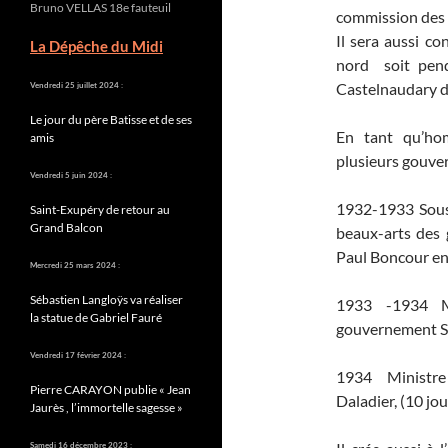
Bruno VELLAS 18e fauteuil
commission des a
Il sera aussi c
La Dépêche du Midi
nord soit pen
Castelnaudary d
Vendredi 25 juillet 2024 :
Le jour du père Batisse et de ses
En tant qu’ho
amis
plusieurs gouv
Vendredi 5 juin 2024 :
1932-1933 Sous-
Saint-Exupéry de retour au
Grand Balcon
beaux-arts des 
Paul Boncour en 
Mercredi 25 mars 2024 :
Sébastien Langloÿs va réaliser
1933 -1934 M
la statue de Gabriel Fauré
gouvernement Sar
Vendredi 17 février 2024 :
1934 Ministre
Pierre CARAYON publie « Jean
Daladier, (10 jou
Jaurès , l’immortelle sagesse »
Samedi 16 décembre 2023 :