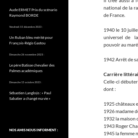
Il crée aussi à
national de la r
Aude ERMET Prix du scénario
de France.
Raymond BORDE
Vendredi 15 décembre 2023 :
1940 le 10 juill
universel de l
Un Ruban bleu mérité pour
François-Régis Gastou
pouvoir au maré
Dimanche 26 novembre 2023 :
1942 Arrêt de sa
Le père Batisse chevalier des
Palmes académiques
Carrière littéra
Celle-ci débute
Dimanche 15 octobre 2023 :
dont :
Sébastien Langloÿs : « Paul
Sabatier a changé ma vie »
1925 châteaux e
1926 madame de 
1932 la maison d
1943 Roger Cha
NOS AMIS NOUS INFORMENT :
1945 la femme nu