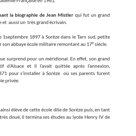
cadémie Française en 1961.
ant la biographie de Jean Mistler
qui fut un grand
et aussi un très grand écrivain.
le 1septembre 1897 à Sorèze dans le Tarn sud, petite
e
ur son abbaye école militaire remontant au 17
siècle.
e surprend pour un méridional. En effet, son grand
f d’Alsace et il l’avait quittée après l’annexion,
71 pour s’installer à Sorèze où ses parents furent
le privée.
ainsi élève de cette école dite de Sorèze puis, en tant
très doué, il termina ses études au lycée Henry IV de