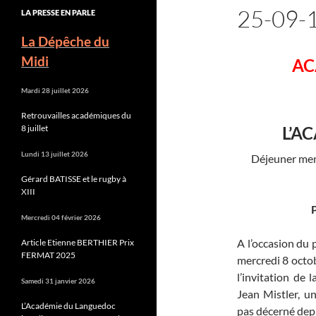
25-09-
LA PRESSE EN PARLE
La Dépêche du
Midi
AC
Mardi 28 juillet 2026
Retrouvailles académiques du
8 juillet
L’A
Lundi 13 juillet 2026
Déjeuner mens
Gérard BATISSE et le rugby à
XIII
P
Mercredi 04 février 2026
A l’occasion du 
Article Etienne BERTHIER Prix
FERMAT 2025
mercredi 8 octob
l’invitation de 
Samedi 31 janvier 2026
Jean Mistler, un
L’Académie du Languedoc
pas décerné dep