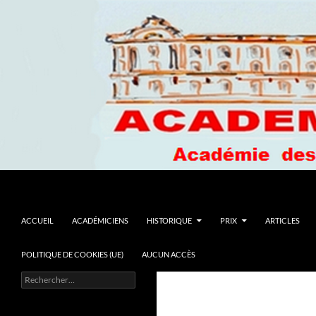
Recherche
Academie du Languedoc
ALLER AU CONTENU
ACCUEIL
ACADÉMICIENS
HISTORIQUE
PRIX
ARTICLES
POLITIQUE DE COOKIES (UE)
AUCUN ACCÈS
Rechercher :
La culture : un loisir