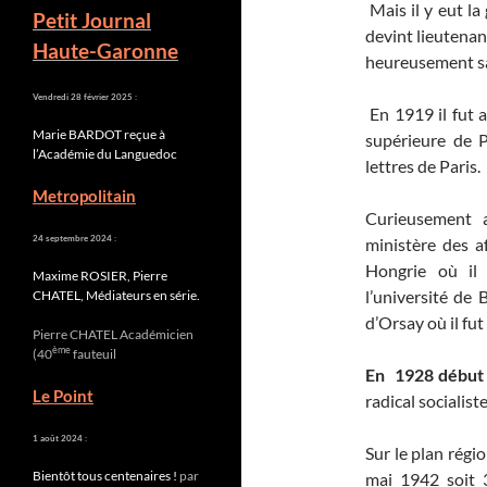
Mais il y eut la 
Petit Journal
devint lieutenan
Haute-Garonne
heureusement sa
Vendredi 28 février 2025 :
En 1919 il fut a
Marie BARDOT reçue à
supérieure de P
l’Académie du Languedoc
lettres de Paris.
Metropolitain
Curieusement a
24 septembre 2024 :
ministère des a
Hongrie où il 
Maxime ROSIER, Pierre
l’université de
CHATEL, Médiateurs en série.
d’Orsay où il fu
Pierre CHATEL Académicien
ème
(40
fauteuil
En 1928 début d
Le Point
radical socialist
1 août 2024 :
Sur le plan régi
Bientôt tous centenaires !
par
mai 1942 soit 3