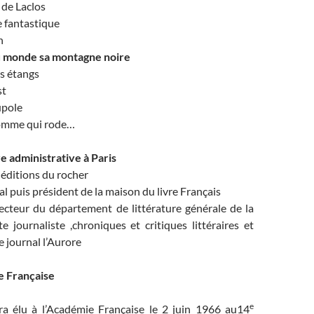
de Laclos
 fantastique
h
u monde sa montagne noire
es étangs
st
upole
homme qui rode…
e administrative à Paris
éditions du rocher
al puis président de la maison du livre Français
cteur du département de littérature générale de la
te journaliste ,chroniques et critiques littéraires et
e journal l’Aurore
e Française
e
ra élu à l’Académie Française le 2 juin 1966 au14