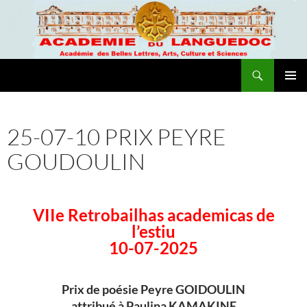
Recherche
Academie du Languedoc
ALLER
MENU
AU
PRINCI
CONTENU
25-07-10 PRIX PEYRE
GOUDOULIN
VIIe Retrobailhas academicas de
l’estiu
10-07-2025
Prix de poésie Peyre GOIDOULIN
attribué à Paulina KAMAKINE