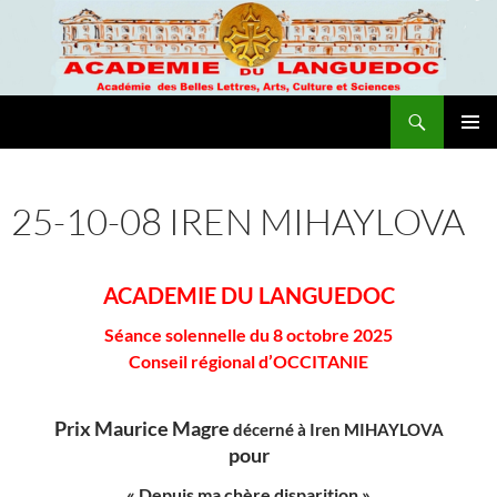
Recherche
Academie du Languedoc
ALLER
MENU
AU
PRINCI
CONTENU
25-10-08 IREN MIHAYLOVA
ACADEMIE DU LANGUEDOC
Séance solennelle du 8 octobre 2025
Conseil régional d’OCCITANIE
Prix Maurice Magre
décerné à Iren MIHAYLOVA
pour
«
Depuis ma chère disparition »