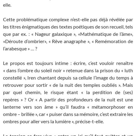
elle.
Cette problématique complexe n’est-elle pas déjà révélée par
les titres énigmatiques des textes poétiques de son recueil, tels
que par ex. : « Nageur galaxique », «Mathématique de l’âme»,
«Déroute d’ombrier», « Rêve ana­graphe », « Remémoration de
l’arabesque » … ?
Le propos est toujours intime : écrire, c’est vouloir renaître
« dans l’ombre du soleil noir » retenue dans la prison du « luth
constellé », Iren chantant depuis sa cellule l’image du temps à
retrouver pour sortir « de la nuit des temples oubliés ». Mais
par quel chemin, le risque étant « la perdition de (ses)
repères »
? Or « A partir des profondeurs de la nuit est une
lanterne vers son âme » qu’il faudra « métamorphoser en
ombre – brillée », car « puiser dans sa mémoire, c’est extraire les
ombres pour aller vers la lumière », précise-t-elle.
La tension se fera vive « entre un ici qu’il faut quitter et un