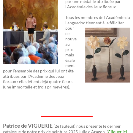
par une médaille attribuée par
l’Académie des Jeux floraux.
Tous les membres de l’Académie du
Languedoc
tiennent à la féliciter
pour
ce
nouve
au
prix
mais
égale
ment
pour l’ensemble des prix qui lui ont été
attribués par l’Académie des Jeux
floraux : elle détient déjà quatre fleurs
(une immortelle et trois primevères).
Patrice de VIGUERIE
(2e fauteuil) nous présente le dernier
catalogue de notre prix de peinture 2025 Julie d’Aragon. (
Cliquer ici