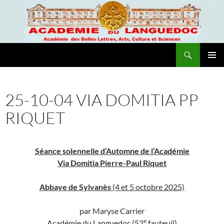
Recherche
Academie du Languedoc
ALLER
MENU
AU
PRINCI
CONTENU
25-10-04 VIA DOMITIA PP
RIQUET
Séance solennelle d’Automne de l’Académie
Via Domitia Pierre-Paul Riquet
Abbaye de Sylvanès
(4 et 5 octobre 2025)
par Maryse Carrier
e
Académie du Languedoc (52
fauteuil)