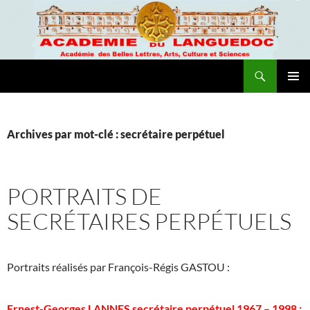
Recherche
Academie du Languedoc
ALLER
MENU
AU
PRINCI
CONTENU
Archives par mot-clé : secrétaire perpétuel
PORTRAITS DE
SECRÉTAIRES PERPÉTUELS
Portraits réalisés par François-Régis GASTOU :
Ernest-Georges LANNES secrétaire perpétuel 1967 – 1998 :